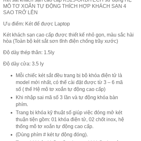
MÔ TƠ XOẮN TỰ ĐỘNG THÍCH HỢP KHÁCH SẠN 4
SAO TRỞ LÊN
Ưu điểm: Két để được Laptop
Két khách sạn cao cấp được thiết kế nhỏ gọn, màu sắc hài
hòa (Toàn bộ két sắt sơn tĩnh điện chống trầy xước)
Độ dày thép thân: 1.5ly
Độ dày cửa: 3.5 ly
Mỗi chiếc két sắt đều trang bị bộ khóa điện tử là
model mới nhất, có thể cài đặt được từ 3 – 6 mã
số ( thế Hệ mô tơ xoắn tự động cao cấp)
Khi nhập sai mã số 3 lần và tự động khóa bàn
phím.
Trang bị khóa kỹ thuật số giúp việc đóng mở két
thuận tiện gồm: 01 khóa điện tử, 02 chốt inox, hệ
thống mô tơ xoắn tự động cao cấp.
(Dùng phím # két tự động đóng).