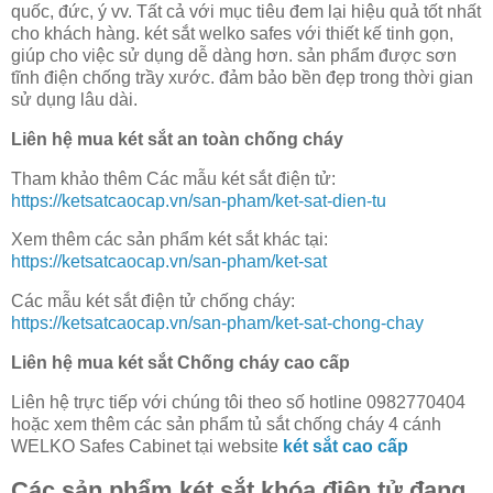
quốc, đức, ý vv. Tất cả với mục tiêu đem lại hiệu quả tốt nhất
cho khách hàng. két sắt welko safes với thiết kế tinh gọn,
giúp cho việc sử dụng dễ dàng hơn. sản phẩm được sơn
tĩnh điện chống trầy xước. đảm bảo bền đẹp trong thời gian
sử dụng lâu dài.
Liên hệ mua két sắt an toàn chống cháy
Tham khảo thêm Các mẫu két sắt điện tử:
https://ketsatcaocap.vn/san-pham/ket-sat-dien-tu
Xem thêm các sản phẩm két sắt khác tại:
https://ketsatcaocap.vn/san-pham/ket-sat
Các mẫu két sắt điện tử chống cháy:
https://ketsatcaocap.vn/san-pham/ket-sat-chong-chay
Liên hệ mua két sắt Chống cháy cao cấp
Liên hệ trực tiếp với chúng tôi theo số hotline 0982770404
hoặc xem thêm các sản phẩm tủ sắt chống cháy 4 cánh
WELKO Safes Cabinet tại website
két sắt cao cấp
Các sản phẩm két sắt khóa điện tử đang