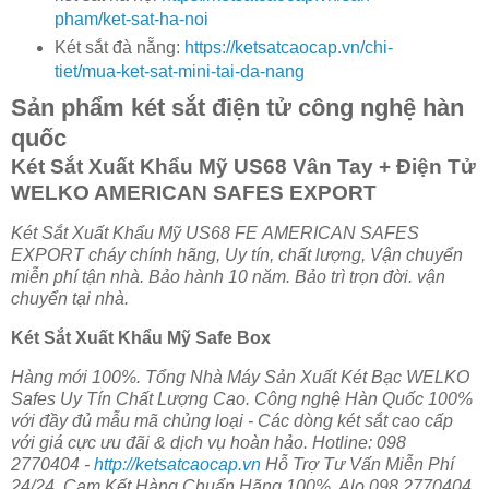
pham/ket-sat-ha-noi
Két sắt đà nẵng:
https://ketsatcaocap.vn/chi-
tiet/mua-ket-sat-mini-tai-da-nang
Sản phẩm két sắt điện tử công nghệ hàn
quốc
Két Sắt Xuất Khẩu Mỹ US68 Vân Tay + Điện Tử
WELKO AMERICAN SAFES EXPORT
Két Sắt Xuất Khẩu Mỹ US68 FE AMERICAN SAFES
EXPORT cháy chính hãng, Uy tín, chất lượng, Vận chuyển
miễn phí tận nhà. Bảo hành 10 năm. Bảo trì trọn đời. vận
chuyển tại nhà.
Két Sắt Xuất Khẩu Mỹ Safe Box
Hàng mới 100%. Tổng Nhà Máy Sản Xuất Két Bạc WELKO
Safes Uy Tín Chất Lượng Cao. Công nghệ Hàn Quốc 100%
với đầy đủ mẫu mã chủng loại - Các dòng két sắt cao cấp
với giá cực ưu đãi & dịch vụ hoàn hảo. Hotline: 098
2770404 -
http://ketsatcaocap.vn
Hỗ Trợ Tư Vấn Miễn Phí
24/24. Cam Kết Hàng Chuẩn Hãng 100%, Alo 098 2770404