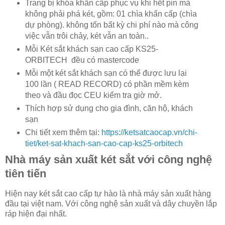
Trang bị khóa khẩn cấp phục vụ khi hết pin mà
không phải phá két, gồm: 01 chìa khẩn cấp (chìa
dự phòng). không tốn bất kỳ chi phí nào mà công
việc vẫn trôi chảy, két vẫn an toàn..
Mỗi Két sắt khách sạn cao cấp KS25-
ORBITECH đều có mastercode
Mỗi một két sắt khách sạn có thể được lưu lại
100 lần ( READ RECORD) có phần mềm kèm
theo và đầu đọc CEU kiểm tra giờ mở.
Thích hợp sử dụng cho gia đình, căn hộ, khách
sạn
Chi tiết xem thêm tại:
https://ketsatcaocap.vn/chi-
tiet/ket-sat-khach-san-cao-cap-ks25-orbitech
Nhà máy sản xuất két sắt với công nghệ
tiên tiến
Hiện nay két sắt cao cấp tự hào là nhà máy sản xuất hàng
đầu tại việt nam. Với công nghệ sản xuất và dây chuyền lắp
ráp hiện đại nhất.