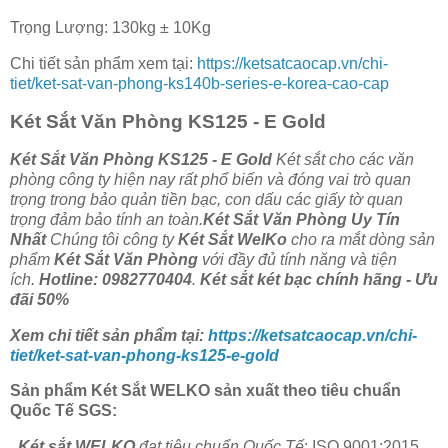
Trọng Lượng: 130kg ± 10Kg
Chi tiết sản phẩm xem tại:
https://ketsatcaocap.vn/chi-
tiet/ket-sat-van-phong-ks140b-series-e-korea-cao-cap
Két Sắt Văn Phòng KS125 - E Gold
Két Sắt Văn Phòng KS125 - E Gold
Két sắt cho các văn
phòng công ty hiện nay rất phổ biến và đóng vai trò quan
trọng trong bảo quản tiền bạc, con dấu các giấy tờ quan
trọng đảm bảo tính an toàn.
Két Sắt Văn Phòng Uy Tín
Nhất
Chúng tôi công ty
Két Sắt WelKo
cho ra mắt dòng sản
phẩm
Két Sắt Văn Phòng
với đầy đủ tính năng và tiện
ích.
Hotline: 0982770404
.
Két sắt két bạc chính hãng - Ưu
đãi 50%
Xem chi tiết sản phẩm tại:
https://ketsatcaocap.vn/chi-
tiet/ket-sat-van-phong-ks125-e-gold
Sản phẩm Két Sắt WELKO sản xuất theo tiêu chuẩn
Quốc Tế SGS:
.
Két sắt WELKO
đạt tiêu chuẩn Quốc Tế
: ISO 9001:2015