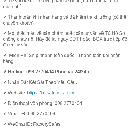
✔ Tư vấn kê đặt, hướng dẫn sử dụng, bảo hành tại nhà
miễn phí.
✔ Thanh toán khi nhận hàng và đã kiểm tra kĩ lưỡng (có thể
chuyển khoản)
✔ Mọi thắc mắc về sản phẩm hoặc cần tư vấn về Tủ Hồ Sơ
chống cháy nổ. Hãy để lại ngay SĐT hoặc IBOX trực tiếp để
được tư vấn.
✔
Miễn Phí Ship nhanh toàn quốc - Thanh toán khi nhận
hàng.
✔ Hotline: 098 2770404 Phục vụ 24/24h
✔
Nhận Đặt Két Sắt Theo Yêu Cầu.
✔
Website:
https://ketsatcaocap.vn
✔ Điện thoại văn phòng: 098 2770404
✔ Viber: +84 98 2770404
✔ WeChat ID: FactorySafes