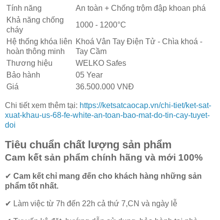
Tính năng
An toàn + Chống trộm đập khoan phá
Khả năng chống
1000 - 1200°C
cháy
Hệ thống khóa liên
Khoá Vân Tay Điện Tử - Chìa khoá -
hoàn thông minh
Tay Cầm
Thương hiệu
WELKO Safes
Bảo hành
05 Year
Giá
36.500.000 VNĐ
Chi tiết xem thêm tại:
https://ketsatcaocap.vn/chi-tiet/ket-sat-
xuat-khau-us-68-fe-white-an-toan-bao-mat-do-tin-cay-tuyet-
doi
Tiêu chuẩn chất lượng sản phẩm
Cam kết
sản phẩm chính hãng và mới 100%
✔
Cam kết
chỉ mang đến cho khách hàng những sản
phẩm tốt nhất.
✔ Làm việc từ 7h đến 22h cả thứ 7,CN và ngày lễ