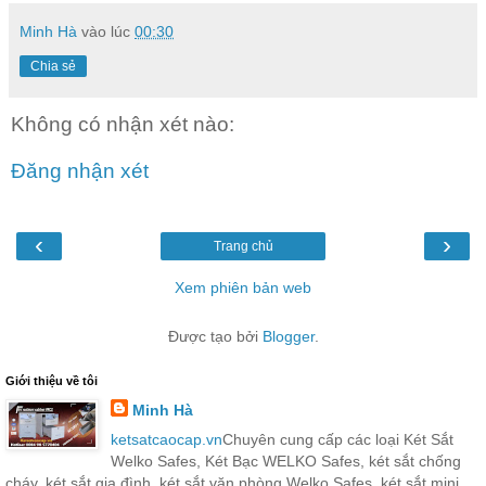
Minh Hà
vào lúc
00:30
Chia sẻ
Không có nhận xét nào:
Đăng nhận xét
‹
›
Trang chủ
Xem phiên bản web
Được tạo bởi
Blogger
.
Giới thiệu về tôi
Minh Hà
ketsatcaocap.vn
Chuyên cung cấp các loại Két Sắt
Welko Safes, Két Bạc WELKO Safes, két sắt chống
cháy, két sắt gia đình, két sắt văn phòng Welko Safes, két sắt mini