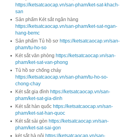
https://ketsatcaocap.vn/san-pham/ket-sat-khach-
san
Sản phẩm Két sắt ngân hàng
https://ketsatcaocap.vn/san-pham/ket-sat-ngan-
hang-bemc
Sản phẩm Tủ hồ sơ
https://ketsatcaocap.vn/san-
pham/tu-ho-so
Két sắt văn phòng
https://ketsatcaocap.vn/san-
pham/ket-sat-van-phong
Tủ hồ sơ chống cháy
https://ketsatcaocap.vn/san-pham/tu-ho-so-
chong-chay
Két sắt gia đình
https://ketsatcaocap.vn/san-
pham/ket-sat-gia-dinh
Két sắt hàn quốc
https://ketsatcaocap.vn/san-
pham/ket-sat-han-quoc
Két sắt sài gòn
https://ketsatcaocap.vn/san-
pham/ket-sat-sai-gon
két sắt hà nội
https://ketsatcaocap.vn/san-